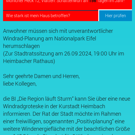
Mönicher Heck 12, Vlatten: Schattenwurf an
156
Tagen im Jahr!
Wie stark ist mein Haus betroffen?
Hier prüfen
Anwohner müssen sich mit unverantwortlicher
Windrad-Planung am Nationalpark Eifel
herumschlagen
(Zur Stadtratssitzung am 26.09.2024, 19:00 Uhr im
Heimbacher Rathaus)
Sehr geehrte Damen und Herren,
liebe Kollegen,
die BI „Die Region läuft Sturm“ kann Sie über eine neue
Windradgroteske in der Kurstadt Heimbach
informieren. Der Rat der Stadt möchte im Rahmen
einer freiwilligen, sogenannten „Positivplanung“ eine
weitere Windenergiefläche mit der beachtlichen Größe