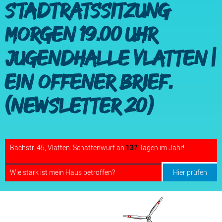
Stadtratssitzung
morgen 19.00 Uhr
Jugendhalle Vlatten |
Ein offener Brief.
(Newsletter 20)
Bachstr. 45, Vlatten: Schattenwurf an
137
Tagen im Jahr!
Wie stark ist mein Haus betroffen?
Hier prüfen